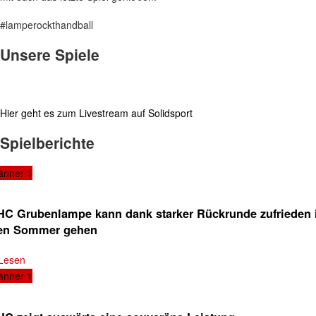
#lamperockthandball
Unsere Spiele
Hier geht es zum Livestream auf Solidsport
Spielberichte
änner 1
HC Grubenlampe kann dank starker Rückrunde zufrieden 
en Sommer gehen
Lesen
änner 1