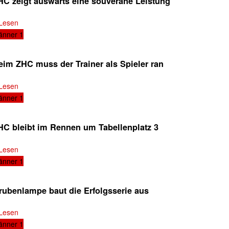
HC zeigt auswärts eine souveräne Leistung
Lesen
änner 1
eim ZHC muss der Trainer als Spieler ran
Lesen
änner 1
HC bleibt im Rennen um Tabellenplatz 3
Lesen
änner 1
rubenlampe baut die Erfolgsserie aus
Lesen
änner 1