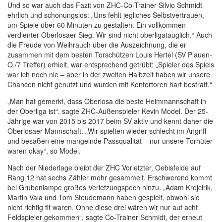
Und so war auch das Fazit von ZHC-Co-Trainer Silvio Schmidt
ehrlich und schonungslos: „Uns fehlt jegliches Selbstvertrauen,
um Spiele über 60 Minuten zu gestalten. Ein vollkommen
verdienter Oberlosaer Sieg. Wir sind nicht oberligatauglich.“ Auch
die Freude von Weihrauch über die Auszeichnung, die er
zusammen mit dem besten Torschützen Louis Hertel (SV Plauen-
O./7 Treffer) erhielt, war entsprechend getrübt: „Spieler des Spiels
war ich noch nie – aber in der zweiten Halbzeit haben wir unsere
Chancen nicht genutzt und wurden mit Kontertoren hart bestraft.“
„Man hat gemerkt, dass Oberlosa die beste Heimmannschaft in
der Oberliga ist“, sagte ZHC-Außenspieler Kevin Model. Der 25-
Jährige war von 2015 bis 2017 beim SV aktiv und kennt daher die
Oberlosaer Mannschaft. „Wir spielten wieder schlecht im Angriff
und besaßen eine mangelnde Passqualität – nur unsere Torhüter
waren okay“, so Model.
Nach der Niederlage bleibt der ZHC Vorletzter, Oebisfelde auf
Rang 12 hat sechs Zähler mehr gesammelt. Erschwerend kommt
bei Grubenlampe großes Verletzungspech hinzu. „Adam Krejcirik,
Martin Vala und Tom Steudemann haben gespielt, obwohl sie
nicht richtig fit waren. Ohne diese drei wären wir nur auf acht
Feldspieler gekommen“, sagte Co-Trainer Schmidt, der erneut