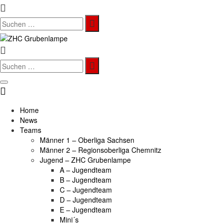
Search
for:
Search
for:
Home
News
Teams
Männer 1 – Oberliga Sachsen
Männer 2 – Regionsoberliga Chemnitz
Jugend – ZHC Grubenlampe
A – Jugendteam
B – Jugendteam
C – Jugendteam
D – Jugendteam
E – Jugendteam
Mini´s