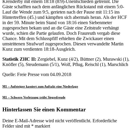
Kreisderby mit einem 18:18 (8:9)-Unentschieden getrennt. Die
Gäste schafften nach dem anfänglichen Rückstand mit einem 5:0-
Lauf die Wende zum 9:5, gerieten nach der Pause mit 11:15 ins
Hintertreffen (45.) und kämpften sich abermals heran. Als der HCF
in der 59. Minute beim Stand von 18:16 einen Siebenmeter
zugesprochen bekam und an die Gäste eine Zeitstrafe verhängt
wurde, schien die Partie gelaufen. Doch Fraureuth vergab diese
Chance. Mit dem Schlusspfiff erhielten die Zwickauer einen
umstrittenen Strafwurf zugesprochen. Diesen verwandelte Martin
Kunz zum verdienten 18:18-Ausgleich.
Statistik
ZHC II:
Zergiebel, Kunz (4/2), Büttner (2), Murawski (1),
Knöfler (5), Steudemann (5/1), Wolf, Pflug, Reischl (1), Marschlich
Quelle: Freie Presse vom 04.09.2018
M1 – Aufsteiger kassiert zum Auftakt eine Niederlage
M1 – Schwere Verletzung trübt Siegesfreude
Hinterlassen Sie einen Kommentar
Deine E-Mail-Adresse wird nicht veröffentlicht.
Erforderliche
Felder sind mit
*
markiert