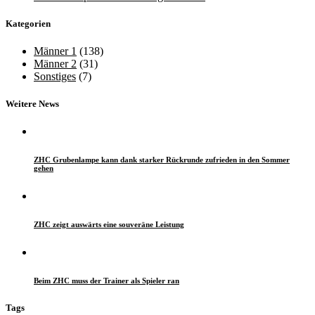
Kategorien
Männer 1
(138)
Männer 2
(31)
Sonstiges
(7)
Weitere News
ZHC Grubenlampe kann dank starker Rückrunde zufrieden in den Sommer
gehen
ZHC zeigt auswärts eine souveräne Leistung
Beim ZHC muss der Trainer als Spieler ran
Tags