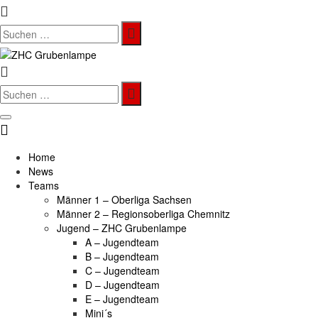
Search
for:
Search
for:
Home
News
Teams
Männer 1 – Oberliga Sachsen
Männer 2 – Regionsoberliga Chemnitz
Jugend – ZHC Grubenlampe
A – Jugendteam
B – Jugendteam
C – Jugendteam
D – Jugendteam
E – Jugendteam
Mini´s