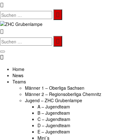
Search
for:
Search
for:
Home
News
Teams
Männer 1 – Oberliga Sachsen
Männer 2 – Regionsoberliga Chemnitz
Jugend – ZHC Grubenlampe
A – Jugendteam
B – Jugendteam
C – Jugendteam
D – Jugendteam
E – Jugendteam
Mini´s