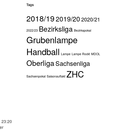
Tags
2018/19
2019/20
2020/21
Bezirksliga
2022/23
Bezirkspokal
Grubenlampe
Handball
Lampe
Lampe Rockt
MDOL
Oberliga
Sachsenliga
ZHC
Sachsenpokal
Saisonauftakt
 23:20
er