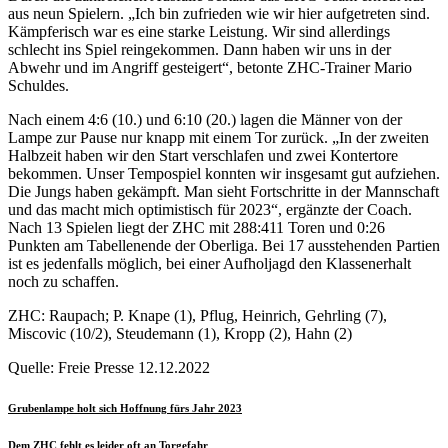
aus neun Spielern. „Ich bin zufrieden wie wir hier aufgetreten sind.
Kämpferisch war es eine starke Leistung. Wir sind allerdings
schlecht ins Spiel reingekommen. Dann haben wir uns in der
Abwehr und im Angriff gesteigert“, betonte ZHC-Trainer Mario
Schuldes.
Nach einem 4:6 (10.) und 6:10 (20.) lagen die Männer von der
Lampe zur Pause nur knapp mit einem Tor zurück. „In der zweiten
Halbzeit haben wir den Start verschlafen und zwei Kontertore
bekommen. Unser Tempospiel konnten wir insgesamt gut aufziehen.
Die Jungs haben gekämpft. Man sieht Fortschritte in der Mannschaft
und das macht mich optimistisch für 2023“, ergänzte der Coach.
Nach 13 Spielen liegt der ZHC mit 288:411 Toren und 0:26
Punkten am Tabellenende der Oberliga. Bei 17 ausstehenden Partien
ist es jedenfalls möglich, bei einer Aufholjagd den Klassenerhalt
noch zu schaffen.
ZHC: Raupach; P. Knape (1), Pflug, Heinrich, Gehrling (7),
Miscovic (10/2), Steudemann (1), Kropp (2), Hahn (2)
Quelle: Freie Presse 12.12.2022
Grubenlampe holt sich Hoffnung fürs Jahr 2023
Dem ZHC fehlt es leider oft an Torgefahr