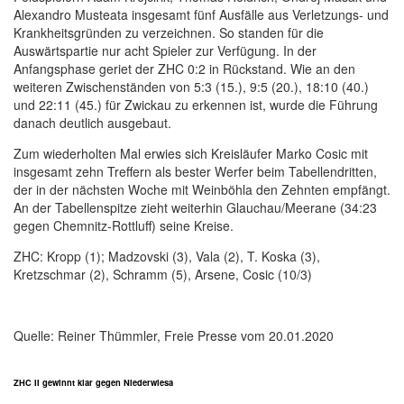
Alexandro Musteata insgesamt fünf Ausfälle aus Verletzungs- und
Krankheitsgründen zu verzeichnen. So standen für die
Auswärtspartie nur acht Spieler zur Verfügung. In der
Anfangsphase geriet der ZHC 0:2 in Rückstand. Wie an den
weiteren Zwischenständen von 5:3 (15.), 9:5 (20.), 18:10 (40.)
und 22:11 (45.) für Zwickau zu erkennen ist, wurde die Führung
danach deutlich ausgebaut.
Zum wiederholten Mal erwies sich Kreisläufer Marko Cosic mit
insgesamt zehn Treffern als bester Werfer beim Tabellendritten,
der in der nächsten Woche mit Weinböhla den Zehnten empfängt.
An der Tabellenspitze zieht weiterhin Glauchau/Meerane (34:23
gegen Chemnitz-Rottluff) seine Kreise.
ZHC: Kropp (1); Madzovski (3), Vala (2), T. Koska (3),
Kretzschmar (2), Schramm (5), Arsene, Cosic (10/3)
Quelle: Reiner Thümmler, Freie Presse vom 20.01.2020
ZHC II gewinnt klar gegen Niederwiesa