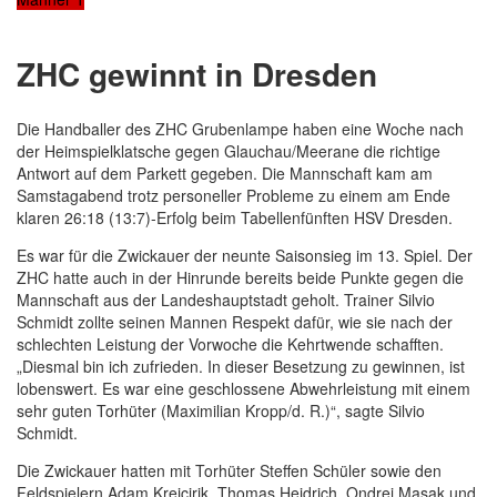
ZHC gewinnt in Dresden
Die Handballer des ZHC Grubenlampe haben eine Woche nach
der Heimspielklatsche gegen Glauchau/Meerane die richtige
Antwort auf dem Parkett gegeben. Die Mannschaft kam am
Samstagabend trotz personeller Probleme zu einem am Ende
klaren 26:18 (13:7)-Erfolg beim Tabellenfünften HSV Dresden.
Es war für die Zwickauer der neunte Saisonsieg im 13. Spiel. Der
ZHC hatte auch in der Hinrunde bereits beide Punkte gegen die
Mannschaft aus der Landeshauptstadt geholt. Trainer Silvio
Schmidt zollte seinen Mannen Respekt dafür, wie sie nach der
schlechten Leistung der Vorwoche die Kehrtwende schafften.
„Diesmal bin ich zufrieden. In dieser Besetzung zu gewinnen, ist
lobenswert. Es war eine geschlossene Abwehrleistung mit einem
sehr guten Torhüter (Maximilian Kropp/d. R.)“, sagte Silvio
Schmidt.
Die Zwickauer hatten mit Torhüter Steffen Schüler sowie den
Feldspielern Adam Krejcirik, Thomas Heidrich, Ondrej Masak und