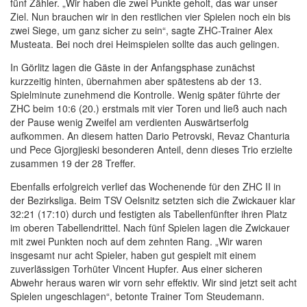
fünf Zähler. „Wir haben die zwei Punkte geholt, das war unser
Ziel. Nun brauchen wir in den restlichen vier Spielen noch ein bis
zwei Siege, um ganz sicher zu sein“, sagte ZHC-Trainer Alex
Musteata. Bei noch drei Heimspielen sollte das auch gelingen.
In Görlitz lagen die Gäste in der Anfangsphase zunächst
kurzzeitig hinten, übernahmen aber spätestens ab der 13.
Spielminute zunehmend die Kontrolle. Wenig später führte der
ZHC beim 10:6 (20.) erstmals mit vier Toren und ließ auch nach
der Pause wenig Zweifel am verdienten Auswärtserfolg
aufkommen. An diesem hatten Dario Petrovski, Revaz Chanturia
und Pece Gjorgjieski besonderen Anteil, denn dieses Trio erzielte
zusammen 19 der 28 Treffer.
Ebenfalls erfolgreich verlief das Wochenende für den ZHC II in
der Bezirksliga. Beim TSV Oelsnitz setzten sich die Zwickauer klar
32:21 (17:10) durch und festigten als Tabellenfünfter ihren Platz
im oberen Tabellendrittel. Nach fünf Spielen lagen die Zwickauer
mit zwei Punkten noch auf dem zehnten Rang. „Wir waren
insgesamt nur acht Spieler, haben gut gespielt mit einem
zuverlässigen Torhüter Vincent Hupfer. Aus einer sicheren
Abwehr heraus waren wir vorn sehr effektiv. Wir sind jetzt seit acht
Spielen ungeschlagen“, betonte Trainer Tom Steudemann.