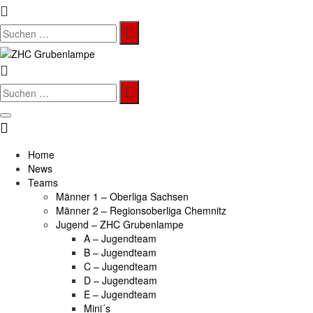
Search
for:
Search
for:
Home
News
Teams
Männer 1 – Oberliga Sachsen
Männer 2 – Regionsoberliga Chemnitz
Jugend – ZHC Grubenlampe
A – Jugendteam
B – Jugendteam
C – Jugendteam
D – Jugendteam
E – Jugendteam
Mini´s