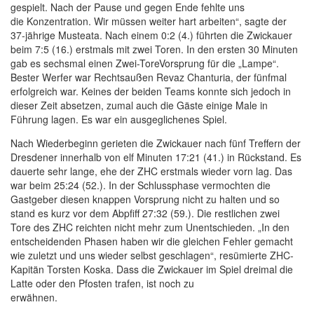
gespielt. Nach der Pause und gegen Ende fehlte uns
die Konzentration. Wir müssen weiter hart arbeiten“, sagte der
37-jährige Musteata. Nach einem 0:2 (4.) führten die Zwickauer
beim 7:5 (16.) erstmals mit zwei Toren. In den ersten 30 Minuten
gab es sechsmal einen Zwei-ToreVorsprung für die „Lampe“.
Bester Werfer war Rechtsaußen Revaz Chanturia, der fünfmal
erfolgreich war. Keines der beiden Teams konnte sich jedoch in
dieser Zeit absetzen, zumal auch die Gäste einige Male in
Führung lagen. Es war ein ausgeglichenes Spiel.
Nach Wiederbeginn gerieten die Zwickauer nach fünf Treffern der
Dresdener innerhalb von elf Minuten 17:21 (41.) in Rückstand. Es
dauerte sehr lange, ehe der ZHC erstmals wieder vorn lag. Das
war beim 25:24 (52.). In der Schlussphase vermochten die
Gastgeber diesen knappen Vorsprung nicht zu halten und so
stand es kurz vor dem Abpfiff 27:32 (59.). Die restlichen zwei
Tore des ZHC reichten nicht mehr zum Unentschieden. „In den
entscheidenden Phasen haben wir die gleichen Fehler gemacht
wie zuletzt und uns wieder selbst geschlagen“, resümierte ZHC-
Kapitän Torsten Koska. Dass die Zwickauer im Spiel dreimal die
Latte oder den Pfosten trafen, ist noch zu
erwähnen.