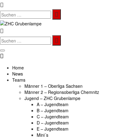
Search
for:
Search
for:
Home
News
Teams
Männer 1 – Oberliga Sachsen
Männer 2 – Regionsoberliga Chemnitz
Jugend – ZHC Grubenlampe
A – Jugendteam
B – Jugendteam
C – Jugendteam
D – Jugendteam
E – Jugendteam
Mini´s