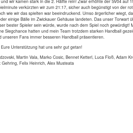
und wir kamen stark in die 2. Hälfte rein! Zwar erhöhte der SV04 auf 
ielminute verkürzten wir zum 21:17, sicher auch begünstigt von der ro
h wie wir das spielten war beeindruckend. Umso ärgerlicher wiegt, da
eder einige Bälle im Zwickauer Gehäuse landeten. Das unser Torwart ü
nser bester Spieler sein würde, wurde nach dem Spiel noch gewürdigt! 
ne Siegchance hatten und mein Team trotzdem starken Handball gezeig
und unseren Fans immer besseren Handball präsentieren.
! Eure Unterstützung hat uns sehr gut getan!
ovski, Martin Vala, Marko Cosic, Bennet Ketterl, Luca Floß, Adam Krej
 Gehring, Felix Heinrich, Alex Musteata