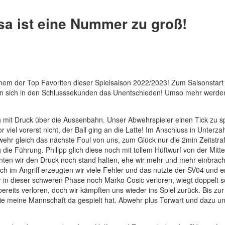
sa ist eine Nummer zu groß!
inem der Top Favoriten dieser Spielsaison 2022/2023! Zum Saisonstar
ten sich in den Schlusssekunden das Unentschieden! Umso mehr werde
ch mit Druck über die Aussenbahn. Unser Abwehrspieler einen Tick zu s
viel vorerst nicht, der Ball ging an die Latte! Im Anschluss in Unterzah
bwehr gleich das nächste Foul von uns, zum Glück nur die 2min Zeitstra
die Führung. Philipp glich diese noch mit tollem Hüftwurf von der Mitt
onnten wir den Druck noch stand halten, ehe wir mehr und mehr einbrac
ch im Angriff erzeugten wir viele Fehler und das nutzte der SV04 und er
ir in dieser schweren Phase noch Marko Cosic verloren, wiegt doppelt 
ereits verloren, doch wir kämpften uns wieder ins Spiel zurück. Bis zu
 wie meine Mannschaft da gespielt hat. Abwehr plus Torwart und dazu u