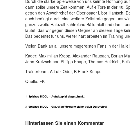
Durch die starke Spielweise von uns keimte Hoffnung auf 
dann sollte unsere Zeit kommen. Auf 4 Tore in der 40. Sp
gegen den Abwehrchef der Oberlosaer Libor Hanisch. Doc
auch bedingt durch eine weitere Zeitstrafe gegen uns wi
ganze zweite Halbzeit zahlreiche Bälle hielt und damit u
lautet, das wir gegen diesen Gegner an diesem Tage kei
Das bedeutet für uns, weiter hart arbeiten im Training 
Vielen Dank an all unsere mitgereisten Fans in der Halle
Kader: Maximilian Kropp, Alexander Raupach, Borjan Madz
John Kretzschmar, Philipp Knape, Thomas Heidrich, Felix
Trainerteam: A Lutz Oder, B Frank Knape
Quelle: FK
1. Spieltag MDOL – Auftaktspiel abgeschenkt!
3. Spieltag MDOL – Glauchau/Meerane sichert sich Derbysieg!
Hinterlassen Sie einen Kommentar