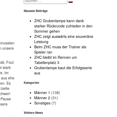
for:
Neueste Beiträge
ZHC Grubenlampe kann dank
starker Rückrunde zufrieden in den
Sommer gehen
ZHC zeigt auswärts eine souveräne
Leistung
t mussten
Beim ZHC muss der Trainer als
n unsere
Spieler ran
ZHC bleibt im Rennen um
pät, Foul
Tabellenplatz 3
l stark
Grubenlampe baut die Erfolgsserie
fe. Im
aus
e aus ehe
Kategorien
hen. Es
zielte
Männer 1
(138)
schwer!
Männer 2
(31)
r Pause
Sonstiges
(7)
nsere
Weitere News