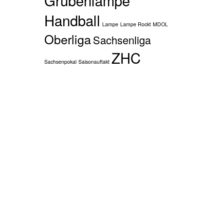
Handball
Lampe
Lampe Rockt
MDOL
Oberliga
Sachsenliga
ZHC
Sachsenpokal
Saisonauftakt