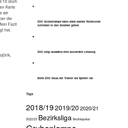
19:10 doch
ten Karte
s wir
ber die
ZHC Grubenlampe kann dank starker Rückrunde
Mein Fazit
zufrieden in den Sommer gehen
t hat.
ZHC zeigt auswärts eine souveräne Leistung
čirík,
Beim ZHC muss der Trainer als Spieler ran
Tags
2018/19
2019/20
2020/21
Bezirksliga
2022/23
Bezirkspokal
Grubenlampe