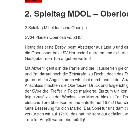
2. Spieltag MDOL – Oberlo
2.Spieltag Mitteldeutsche Oberliga
SV04 Plauen-Oberlosa vs. ZHC
Heute das erste Derby, beim Absteiger aus Liga 3 und e
die Oberlosaer beim SV Hermsdorf antreten und sicher
Gastgeber den Ton angeben wollen!
Mit Abwehr geht’s in die Partie und die Hausherren glei
und 7m darauf noch die Zeitstrafe, zu Recht, doch das Tor 
gefordert, im Angriff kamen wir nicht durch und in der A
Anschluss machten die Oberlosaer Druck und folgerichtig 
der SV04 drei Treffer in Folge markierte. Bis zum 6:4 k
folgte zusätzlich der Wechsel von Max zu Alex im Tor. Do
einfache Tore über Konter und enteilte auf 15:04! Das w
Gute Besserung für dich Marko! Das Spiel für uns damit b
verkürzten wir auf 17:10, das hat mir sehr gut gefallen,
Tore im Angriff waren ebenbürtig!